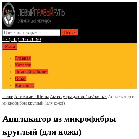
Искать:
Поиск
+7 (343) 266-70-90
Skip
Menu
to
Главная
content
Каталог
Личный кабинет
О нас
Контакты
Home
Автохимия Шины
Аксессуары для мойки/чистки
Аппликатор из
микрофибры круглый (для кожи)
Аппликатор из микрофибры
круглый (для кожи)