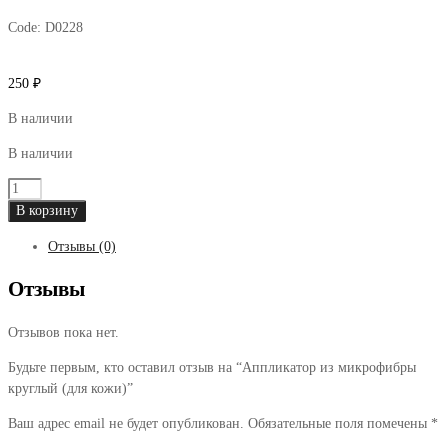
Code:
D0228
250
₽
В наличии
В наличии
Количество
товара
В корзину
Аппликатор
Отзывы (0)
из
микрофибры
Отзывы
круглый
(для
Отзывов пока нет.
кожи)
Будьте первым, кто оставил отзыв на “Аппликатор из микрофибры
круглый (для кожи)”
Ваш адрес email не будет опубликован.
Обязательные поля помечены
*