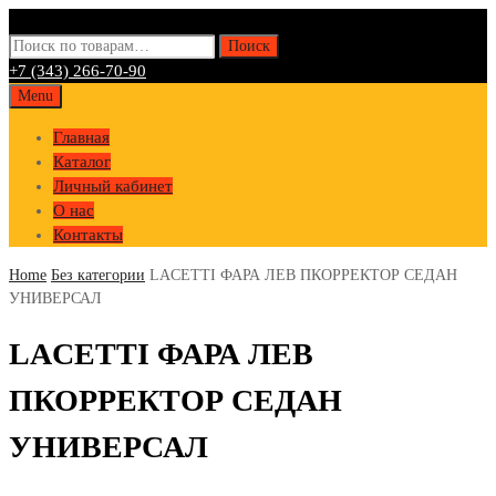
Искать:
Поиск
+7 (343) 266-70-90
Skip
Menu
to
Главная
content
Каталог
Личный кабинет
О нас
Контакты
Home
Без категории
LACETTI ФАРА ЛЕВ ПКОРРЕКТОР СЕДАН
УНИВЕРСАЛ
LACETTI ФАРА ЛЕВ
ПКОРРЕКТОР СЕДАН
УНИВЕРСАЛ