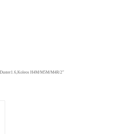
y,Duster1.6,Koleos H4M/M5M/M4R/2”