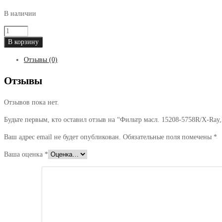
В наличии
Количество
товара
В корзину
Фильтр
Отзывы (0)
масл.
15208-
Отзывы
5758R/X-
Ray,Duster1.6,Koleos
Отзывов пока нет.
H4M/M5M/M4R/2
Будьте первым, кто оставил отзыв на “Фильтр масл. 15208-5758R/X-Ra
Ваш адрес email не будет опубликован.
Обязательные поля помечены
*
Ваша оценка
*