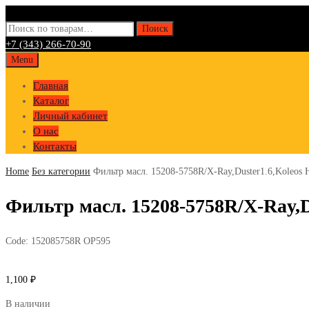
Искать:
Поиск
+7 (343) 266-70-90
Skip
Menu
to
Главная
content
Каталог
Личный кабинет
О нас
Контакты
Home
Без категории
Фильтр масл. 15208-5758R/X-Ray,Duster1.6,Koleo
Фильтр масл. 15208-5758R/X-Ray,
Code:
152085758R OP595
1,100
₽
В наличии