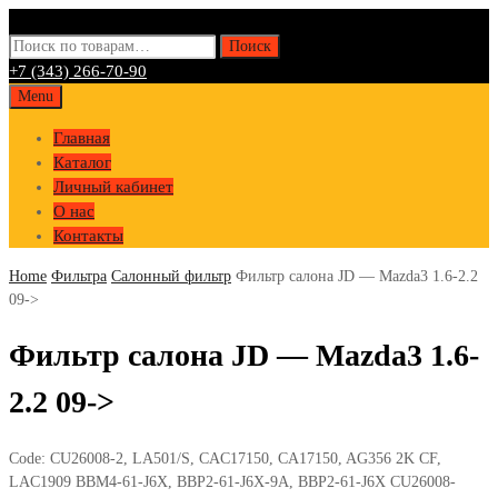
Искать:
Поиск
+7 (343) 266-70-90
Skip
Menu
to
Главная
content
Каталог
Личный кабинет
О нас
Контакты
Home
Фильтра
Салонный фильтр
Фильтр салона JD — Mazda3 1.6-2.2
09->
Фильтр салона JD — Mazda3 1.6-
2.2 09->
Code:
CU26008-2, LA501/S, CAC17150, CA17150, AG356 2K CF,
LAC1909 BBM4-61-J6X, BBP2-61-J6X-9A, BBP2-61-J6X CU26008-