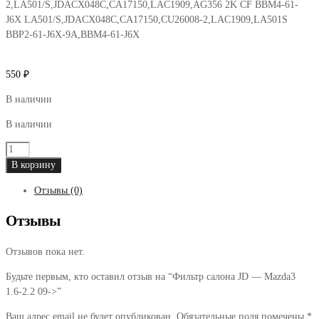
2,LA501/S,JDACX048C,CA17150,LAC1909,AG356 2K CF BBM4-61-
J6X LA501/S,JDACX048C,CA17150,CU26008-2,LAC1909,LA501S
BBP2-61-J6X-9A,BBM4-61-J6X
550
₽
В наличии
В наличии
Количество
товара
В корзину
Фильтр
Отзывы (0)
салона
JD
Отзывы
-
Mazda3
Отзывов пока нет.
1.6-
2.2
Будьте первым, кто оставил отзыв на “Фильтр салона JD — Mazda3
09-
1.6-2.2 09->”
>
Ваш адрес email не будет опубликован.
Обязательные поля помечены
*