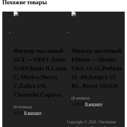
Похожие товары
Масляный фильтр
Масляный фильтр
Фильтр масляный
Фильтр масляный
SCT — OPEL Astra
Filtron — Honda
G/H/Classic II,Corsa
Civic 12-15,Prelude
C, Meriva,Vectra
16 -00,Integra 15
C,Zafira I/II,
85-, Rover 103426
Chevrolet Captiva
(0 reviews)
1,000
₽
В корзину
(0 reviews)
450
₽
В корзину
Copyright ©
2026
Chromium