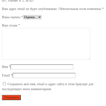
05-, Partner II 1, 4i 02-”
II
1.4i
Ваш адрес email не будет опубликован.
Обязательные поля помечены
*
02-
Ваша оценка
*
>;Peugeot
207/1007
Ваш отзыв
*
1.4
05-,
Partner
II
1,
4i
02-
Имя
*
Email
*
Сохранить моё имя, email и адрес сайта в этом браузере для
последующих моих комментариев.