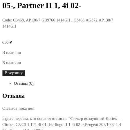
05-, Partner II 1, 4i 02-
Code:
C3468, AP130/7 GB9766 1414GH , C3468,AG372,AP130/7
1414GH
650
₽
В наличии
В наличии
Количество
В корзину
товара
Отзывы (0)
Фильтр
воздушный
Отзывы
Kortex
-
Отзывов пока нет.
Citroen
C2/C3
Будьте первым, кто оставил отзыв на “Фильтр воздушный Kortex —
1.1i/1.4i
Citroen C2/C3 1.1i/1.4i 01-,Berlingo II 1.4i 02->;Peugeot 207/1007 1.4
01-,Berlingo