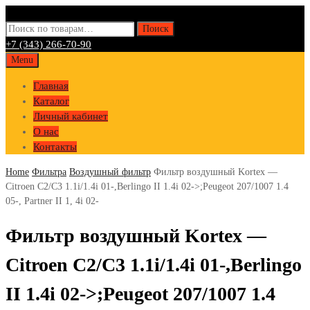
Искать:
Поиск
+7 (343) 266-70-90
Skip
Menu
to
Главная
content
Каталог
Личный кабинет
О нас
Контакты
Home
Фильтра
Воздушный фильтр
Фильтр воздушный Kortex —
Citroen C2/C3 1.1i/1.4i 01-,Berlingo II 1.4i 02->;Peugeot 207/1007 1.4
05-, Partner II 1, 4i 02-
Фильтр воздушный Kortex —
Citroen C2/C3 1.1i/1.4i 01-,Berlingo
II 1.4i 02->;Peugeot 207/1007 1.4