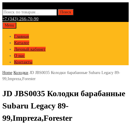
Искать:
Поиск
+7 (343) 266-70-90
Skip
Menu
to
Главная
content
Каталог
Личный кабинет
О нас
Контакты
Home
Колодки
JD JBS0035 Колодки барабанные Subaru Legacy 89-
99,Impreza,Forester
JD JBS0035 Колодки барабанные
Subaru Legacy 89-
99,Impreza,Forester