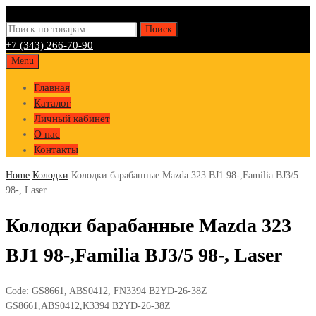
Искать:
Поиск
+7 (343) 266-70-90
Skip
Menu
to
Главная
content
Каталог
Личный кабинет
О нас
Контакты
Home
Колодки
Колодки барабанные Mazda 323 BJ1 98-,Familia BJ3/5
98-, Laser
Колодки барабанные Mazda 323
BJ1 98-,Familia BJ3/5 98-, Laser
Code:
GS8661, ABS0412, FN3394 B2YD-26-38Z
GS8661,ABS0412,K3394 B2YD-26-38Z