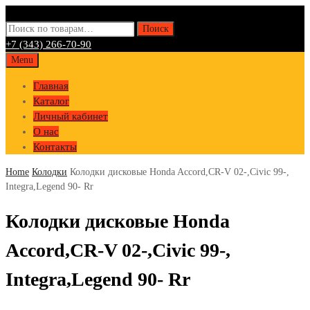
Искать:
Поиск
+7 (343) 266-70-90
Skip
Menu
to
Главная
content
Каталог
Личный кабинет
О нас
Контакты
Home
Колодки
Колодки дисковые Honda Accord,CR-V 02-,Civic 99-,
Integra,Legend 90- Rr
Колодки дисковые Honda
Accord,CR-V 02-,Civic 99-,
Integra,Legend 90- Rr