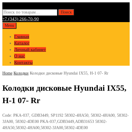
Искать:
Поиск
+7 (343) 266-70-90
Skip
Menu
to
Главная
content
Каталог
Личный кабинет
О нас
Контакты
Home
Колодки
Колодки дисковые Hyundai IX55, H-1 07- Rr
Колодки дисковые Hyundai IX55,
H-1 07- Rr
Code:
PKA-037, GDB3449, SP1192 58302-4HA50, 58302-4HA00, 58302-
3JA00, 58302-4DE00 PKA-037,GDB3449,ADB31653 58302-
4HA50,58302-4HA00,58302-3JA00,58302-4DE00