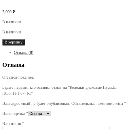
2,000
₽
В наличии
В наличии
Количество
В корзину
товара
Отзывы (0)
Колодки
дисковые
Отзывы
Hyundai
IX55,
Отзывов пока нет.
H-
1
Будьте первым, кто оставил отзыв на “Колодки дисковые Hyundai
07-
IX55, H-1 07- Rr”
Rr
Ваш адрес email не будет опубликован.
Обязательные поля помечены
*
Ваша оценка
*
Ваш отзыв
*