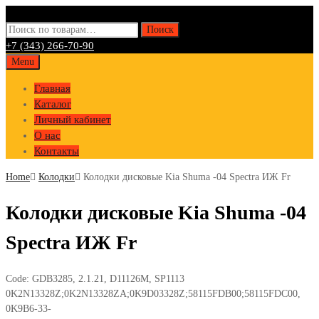
Искать:
Поиск
+7 (343) 266-70-90
Skip
Menu
to
Главная
content
Каталог
Личный кабинет
О нас
Контакты
Home
Колодки
Колодки дисковые Kia Shuma -04 Spectra ИЖ Fr
Колодки дисковые Kia Shuma -04
Spectra ИЖ Fr
Code:
GDB3285, 2.1.21, D11126M, SP1113
0K2N13328Z;0K2N13328ZA;0K9D03328Z;58115FDB00;58115FDC00,
0K9B6-33-