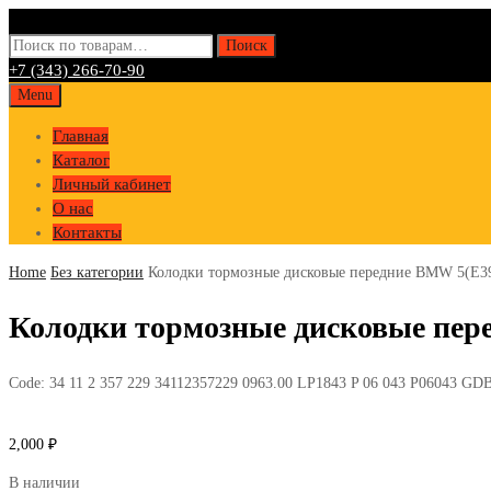
Искать:
Поиск
+7 (343) 266-70-90
Skip
Menu
to
Главная
content
Каталог
Личный кабинет
О нас
Контакты
Home
Без категории
Колодки тормозные дисковые передние BMW 5(
Колодки тормозные дисковые пе
Code:
34 11 2 357 229 34112357229 0963.00 LP1843 P 06 043 P06043 G
2,000
₽
В наличии