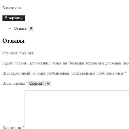
В наличии
Количество
В корзину
товара
Отзывы (0)
Колодки
тормозные
Отзывы
дисковые
передние
Отзывов пока нет.
BMW
5(E39)/
Будьте первым, кто оставил отзыв на “Колодки тормозные дисковые
3(E46)
00-
Ваш адрес email не будет опубликован.
Обязательные поля помечены
*
ЮНИН
Ваша оценка
*
РЕАЛИЗАЦИЯ
Ваш отзыв
*