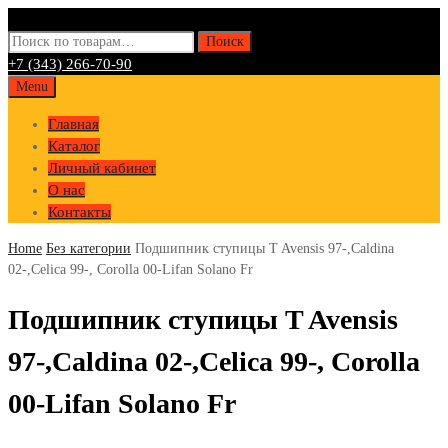
Искать:
Поиск
+7 (343) 266-70-90
Skip
Menu
to
Главная
content
Каталог
Личный кабинет
О нас
Контакты
Home
Без категории
Подшипник ступицы T Avensis 97-,Caldina
02-,Celica 99-, Corolla 00-Lifan Solano Fr
Подшипник ступицы T Avensis
97-,Caldina 02-,Celica 99-, Corolla
00-Lifan Solano Fr