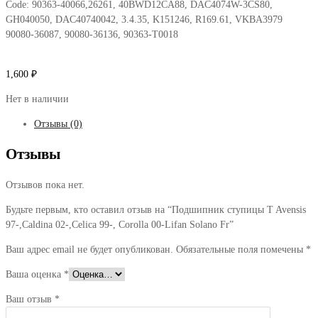
Code:
90363-40066,26261, 40BWD12CA88, DAC4074W-3CS80,
GH040050, DAC40740042, 3.4.35, K151246, R169.61, VKBA3979
90080-36087, 90080-36136, 90363-T0018
1,600
₽
Нет в наличии
Отзывы (0)
Отзывы
Отзывов пока нет.
Будьте первым, кто оставил отзыв на “Подшипник ступицы T Avensis
97-,Caldina 02-,Celica 99-, Corolla 00-Lifan Solano Fr”
Ваш адрес email не будет опубликован.
Обязательные поля помечены
*
Ваша оценка
*
Ваш отзыв
*