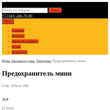
Искать:
Поиск
+7 (343) 266-70-90
Skip
Menu
to
Главная
content
Каталог
Личный кабинет
О нас
Контакты
Home
Автоаксессуары
Электрика
Предохранитель мини
Предохранитель мини
Code:
fl10a10 10A
30
₽
In Stock