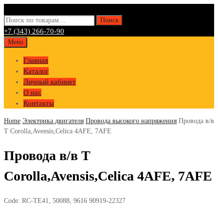
Искать:
Поиск
+7 (343) 266-70-90
Skip
Menu
to
Главная
content
Каталог
Личный кабинет
О нас
Контакты
Home
Электрика двигателя
Провода высокого напряжения
Провода в/в
T Corolla,Avensis,Celica 4AFE, 7AFE
Провода в/в T
Corolla,Avensis,Celica 4AFE, 7AFE
Code:
RC-TE41, 50088, 9616 90919-22327