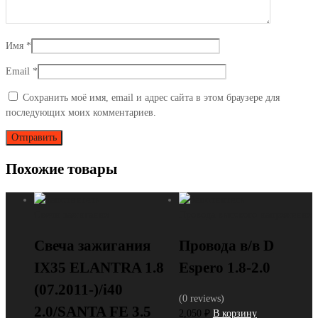
Имя
*
Email
*
Сохранить моё имя, email и адрес сайта в этом браузере для
последующих моих комментариев.
Похожие товары
Свечи зажигания
Провода высокого напряжения
Свеча зажигания
Провода в/в D
IX35 ELANTRA 1.8
Espero 1.8-2.0
(07.2011-)/i40
(0 reviews)
2.0/SANTA FE 3.5
2,050
₽
В корзину