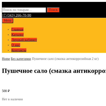
Искать:
Поиск
+7 (343) 266-70-90
Skip
Menu
to
Главная
content
Каталог
Личный кабинет
О нас
Контакты
Home
Без категории
Пушечное сало (смазка антикоррозийная 2 кг)
Пушечное сало (смазка антикорроз
500
₽
Нет в наличии