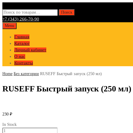
Искать:
Поиск
+7 (343) 266-70-90
Skip
Menu
to
Главная
content
Каталог
Личный кабинет
О нас
Контакты
Home
Без категории
RUSEFF Быстрый запуск (250 мл)
RUSEFF Быстрый запуск (250 мл)
230
₽
In Stock
Количество