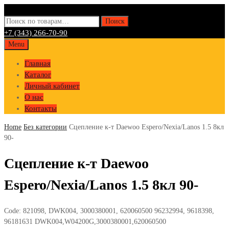
Искать:
Поиск
+7 (343) 266-70-90
Skip
Menu
to
Главная
content
Каталог
Личный кабинет
О нас
Контакты
Home
Без категории
Сцепление к-т Daewoo Espero/Nexia/Lanos 1.5 8кл
90-
Сцепление к-т Daewoo
Espero/Nexia/Lanos 1.5 8кл 90-
Code:
821098, DWK004, 3000380001, 620060500 96232994, 9618398,
96181631 DWK004,W04200G,3000380001,620060500