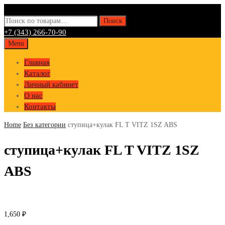
Искать:
Поиск
+7 (343) 266-70-90
Skip
Menu
to
Главная
content
Каталог
Личный кабинет
О нас
Контакты
Home
Без категории
ступица+кулак FL T VITZ 1SZ ABS
ступица+кулак FL T VITZ 1SZ
ABS
1,650
₽