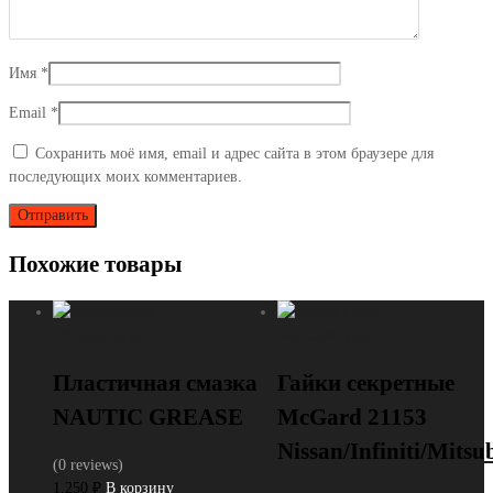
Имя
*
Email
*
Сохранить моё имя, email и адрес сайта в этом браузере для
последующих моих комментариев.
Похожие товары
Без категории
Без категории
Пластичная смазка
Гайки секретные
NAUTIC GREASE
McGard 21153
Nissan/Infiniti/Mitsu
(0 reviews)
1,250
₽
В корзину