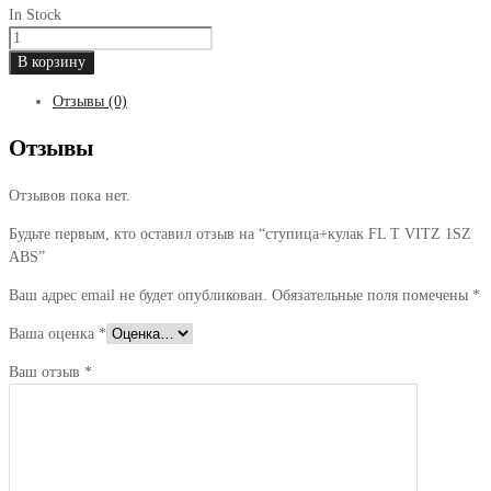
In Stock
Количество
товара
В корзину
ступица+кулак
Отзывы (0)
FL
T
Отзывы
VITZ
1SZ
Отзывов пока нет.
ABS
Будьте первым, кто оставил отзыв на “ступица+кулак FL T VITZ 1SZ
ABS”
Ваш адрес email не будет опубликован.
Обязательные поля помечены
*
Ваша оценка
*
Ваш отзыв
*