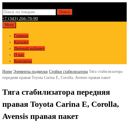
Искать:
Поиск
+7 (343) 266-70-90
Skip
Menu
to
Главная
content
Каталог
Личный кабинет
О нас
Контакты
Home
Элементы подвески
Стойки стабилизатора
Тяга стабилизатора
передняя правая Toyota Carina E, Corolla, Avensis правая пакет
Тяга стабилизатора передняя
правая Toyota Carina E, Corolla,
Avensis правая пакет