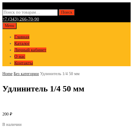
Искать:
Поиск
+7 (343) 266-70-90
Skip
Menu
to
Главная
content
Каталог
Личный кабинет
О нас
Контакты
Home
Без категории
Удлинитель 1/4 50 мм
Удлинитель 1/4 50 мм
200
₽
В наличии