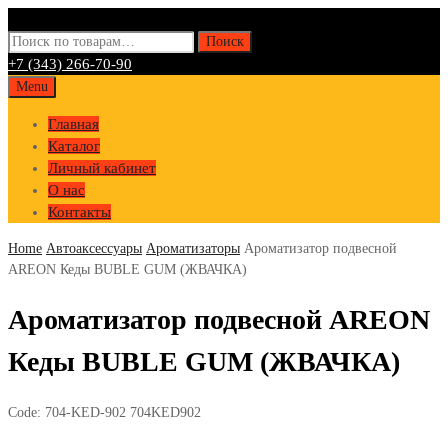
Искать:
Поиск
+7 (343) 266-70-90
Skip
Menu
to
Главная
content
Каталог
Личный кабинет
О нас
Контакты
Home
Автоаксессуары
Ароматизаторы
Ароматизатор подвесной
AREON Кеды BUBLE GUM (ЖВАЧКА)
Ароматизатор подвесной AREON
Кеды BUBLE GUM (ЖВАЧКА)
Code:
704-KED-902 704KED902