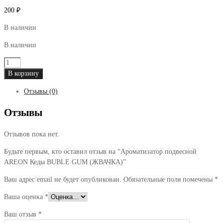
200
₽
В наличии
В наличии
Количество
товара
В корзину
Ароматизатор
Отзывы (0)
подвесной
AREON
Отзывы
Кеды
BUBLE
Отзывов пока нет.
GUM
(ЖВАЧКА)
Будьте первым, кто оставил отзыв на “Ароматизатор подвесной
AREON Кеды BUBLE GUM (ЖВАЧКА)”
Ваш адрес email не будет опубликован.
Обязательные поля помечены
*
Ваша оценка
*
Ваш отзыв
*