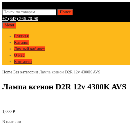
Искать:
Поиск
+7 (343) 266-70-90
Skip
Menu
to
Главная
content
Каталог
Личный кабинет
О нас
Контакты
Home
Без категории
Лампа ксенон D2R 12v 4300K AVS
Лампа ксенон D2R 12v 4300K AVS
1,000
₽
В наличии