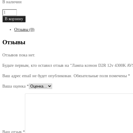
В наличии
Количество
товара
В корзину
Лампа
Отзывы (0)
ксенон
D2R
Отзывы
12v
4300K
Отзывов пока нет.
AVS
Будьте первым, кто оставил отзыв на “Лампа ксенон D2R 12v 4300K AV
Ваш адрес email не будет опубликован.
Обязательные поля помечены
*
Ваша оценка
*
Ваш отзыв
*