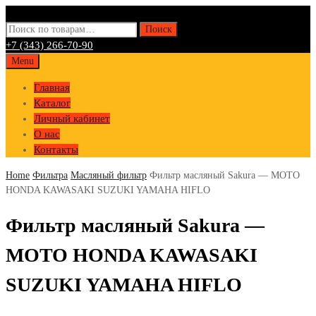
Искать:
Поиск
+7 (343) 266-70-90
Skip
Menu
to
Главная
content
Каталог
Личный кабинет
О нас
Контакты
Home
Фильтра
Масляный фильтр
Фильтр масляный Sakura — MOTO
HONDA KAWASAKI SUZUKI YAMAHA HIFLO
Фильтр масляный Sakura —
MOTO HONDA KAWASAKI
SUZUKI YAMAHA HIFLO