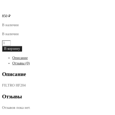
850
₽
В наличии
В наличии
Количество
товара
В корзину
Фильтр
Описание
масляный
Отзывы (0)
Sakura
-
Описание
MOTO
HONDA
FILTRO HF204
KAWASAKI
SUZUKI
Отзывы
YAMAHA
HIFLO
Отзывов пока нет.