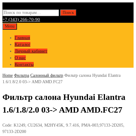
Искать:
Поиск
+7 (343) 266-70-90
Skip
Menu
to
Главная
content
Каталог
Личный кабинет
О нас
Контакты
Home
Фильтра
Салонный фильтр
Фильтр салона Hyundai Elantra
1.6/1.8/2.0 03-> AMD AMD.FC27
Фильтр салона Hyundai Elantra
1.6/1.8/2.0 03-> AMD AMD.FC27
Code:
K1249, CU2634, M2HY45K, 9.7.416, PMA-003,97133-2D205,
97133-2D200