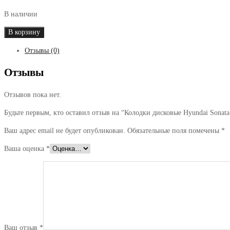
В наличии
Количество
В корзину
товара
Отзывы (0)
Колодки
дисковые
Отзывы
Hyundai
Sonata
Отзывов пока нет.
YF
09-,Kia
Будьте первым, кто оставил отзыв на “Колодки дисковые Hyundai Sonata 
Sportage
10-
Ваш адрес email не будет опубликован.
Обязательные поля помечены
*
Fr
Ваша оценка
*
Ваш отзыв
*