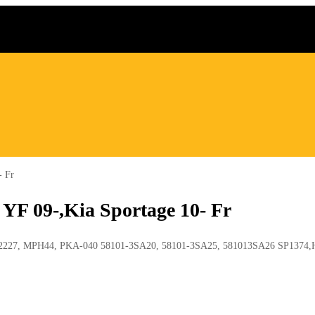
- Fr
F 09-,Kia Sportage 10- Fr
227, MPH44, PKA-040 58101-3SA20, 58101-3SA25, 581013SA26 SP1374