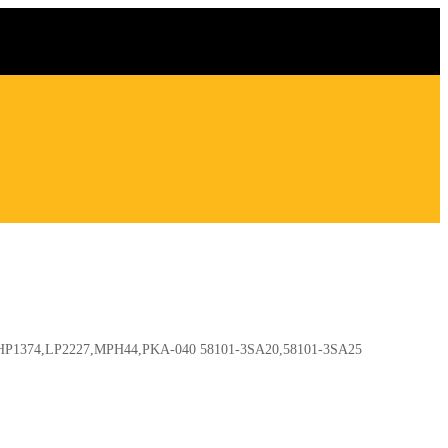
,HP1374,LP2227,MPH44,PKA-040 58101-3SA20,58101-3SA25