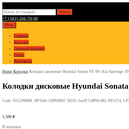
Искать:
Поиск
+7 (343) 266-70-90
Skip
Menu
to
Главная
content
Каталог
Личный кабинет
О нас
Контакты
Home
Колодки
Колодки дисковые Hyundai Sonata YF 09-,Kia Sportage 10
Колодки дисковые Hyundai Sonata Y
Code:
D11299MH, HP1041 GBPH082 58101-3sa20 GBPH-082 HP1374, LP2
5,500
₽
В наличии