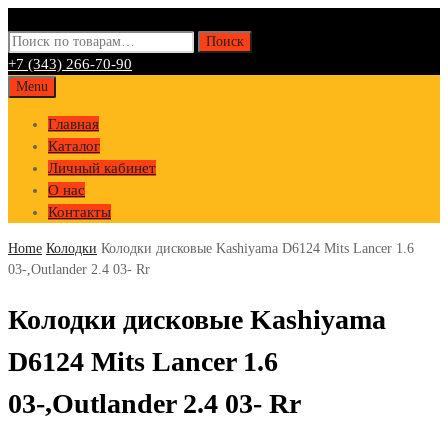
Искать:
Поиск
+7 (343) 266-70-90
Skip
Menu
to
Главная
content
Каталог
Личный кабинет
О нас
Контакты
Home
Колодки
Колодки дисковые Kashiyama D6124 Mits Lancer 1.6
03-,Outlander 2.4 03- Rr
Колодки дисковые Kashiyama
D6124 Mits Lancer 1.6
03-,Outlander 2.4 03- Rr