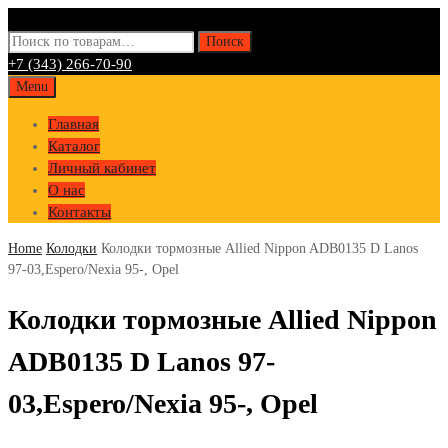
Искать:
Поиск
+7 (343) 266-70-90
Skip
Menu
to
Главная
content
Каталог
Личный кабинет
О нас
Контакты
Home
Колодки
Колодки тормозные Allied Nippon ADB0135 D Lanos
97-03,Espero/Nexia 95-, Opel
Колодки тормозные Allied Nippon
ADB0135 D Lanos 97-
03,Espero/Nexia 95-, Opel