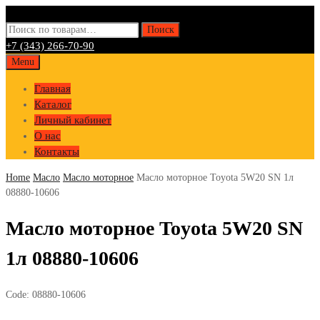
Искать:
Поиск
+7 (343) 266-70-90
Skip
Menu
to
Главная
content
Каталог
Личный кабинет
О нас
Контакты
Home
Масло
Масло моторное
Масло моторное Toyota 5W20 SN 1л
08880-10606
Масло моторное Toyota 5W20 SN
1л 08880-10606
Code:
08880-10606