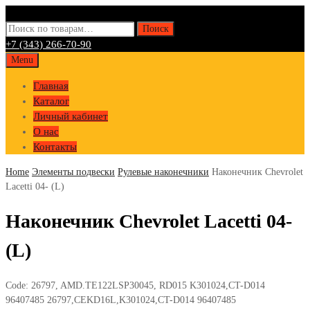
Искать:
Поиск
+7 (343) 266-70-90
Skip
Menu
to
Главная
content
Каталог
Личный кабинет
О нас
Контакты
Home
Элементы подвески
Рулевые наконечники
Наконечник Chevrolet
Lacetti 04- (L)
Наконечник Chevrolet Lacetti 04-
(L)
Code:
26797, AMD.TE122LSP30045, RD015 K301024,CT-D014
96407485 26797,CEKD16L,K301024,CT-D014 96407485