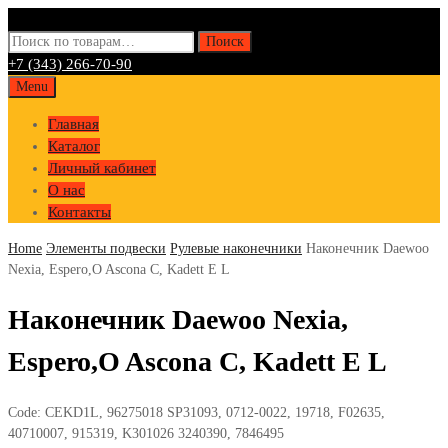
Искать:
Поиск
+7 (343) 266-70-90
Skip
Menu
to
Главная
content
Каталог
Личный кабинет
О нас
Контакты
Home
Элементы подвески
Рулевые наконечники
Наконечник Daewoo
Nexia, Espero,O Ascona C, Kadett E L
Наконечник Daewoo Nexia,
Espero,O Ascona C, Kadett E L
Code:
CEKD1L, 96275018 SP31093, 0712-0022, 19718, F02635,
40710007, 915319, K301026 3240390, 7846495