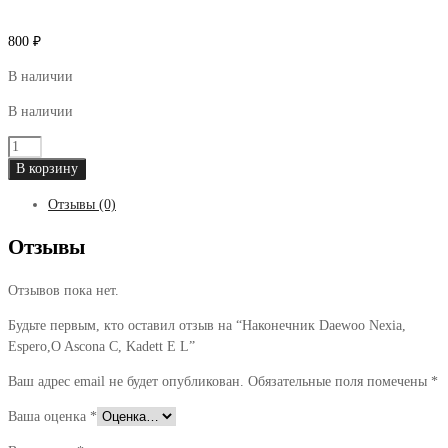
800
₽
В наличии
В наличии
Количество
товара
В корзину
Наконечник
Отзывы (0)
Daewoo
Nexia,
Отзывы
Espero,O
Ascona
Отзывов пока нет.
C,
Kadett
Будьте первым, кто оставил отзыв на “Наконечник Daewoo Nexia,
E
Espero,O Ascona C, Kadett E L”
L
Ваш адрес email не будет опубликован.
Обязательные поля помечены
*
Ваша оценка
*