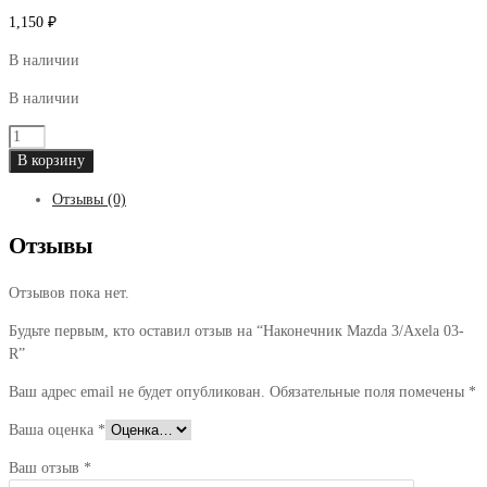
1,150
₽
В наличии
В наличии
Количество
товара
В корзину
Наконечник
Отзывы (0)
Mazda
3/Axela
Отзывы
03-
R
Отзывов пока нет.
Будьте первым, кто оставил отзыв на “Наконечник Mazda 3/Axela 03-
R”
Ваш адрес email не будет опубликован.
Обязательные поля помечены
*
Ваша оценка
*
Ваш отзыв
*