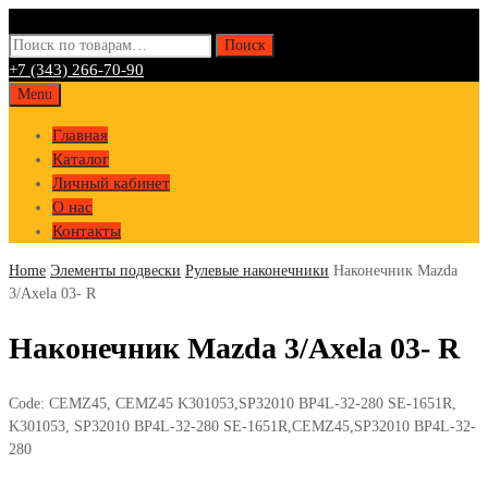
Искать:
Поиск
+7 (343) 266-70-90
Skip
Menu
to
Главная
content
Каталог
Личный кабинет
О нас
Контакты
Home
Элементы подвески
Рулевые наконечники
Наконечник Mazda
3/Axela 03- R
Наконечник Mazda 3/Axela 03- R
Code:
CEMZ45, CEMZ45 K301053,SP32010 BP4L-32-280 SE-1651R,
K301053, SP32010 BP4L-32-280 SE-1651R,CEMZ45,SP32010 BP4L-32-
280