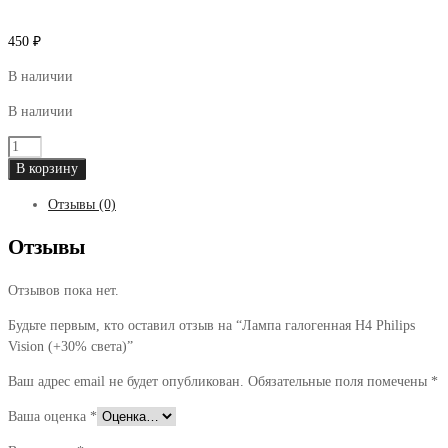
450
₽
В наличии
В наличии
Количество
товара
В корзину
Лампа
Отзывы (0)
галогенная
H4
Отзывы
Philips
Vision
Отзывов пока нет.
(+30%
света)
Будьте первым, кто оставил отзыв на “Лампа галогенная H4 Philips
Vision (+30% света)”
Ваш адрес email не будет опубликован.
Обязательные поля помечены
*
Ваша оценка
*