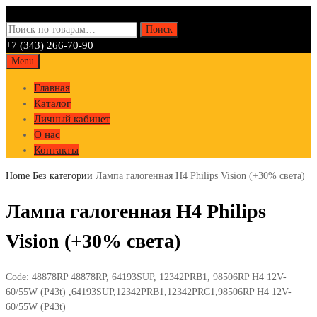
Искать:
Поиск
+7 (343) 266-70-90
Skip
Menu
to
Главная
content
Каталог
Личный кабинет
О нас
Контакты
Home
Без категории
Лампа галогенная H4 Philips Vision (+30% света)
Лампа галогенная H4 Philips
Vision (+30% света)
Code:
48878RP 48878RP, 64193SUP, 12342PRB1, 98506RP H4 12V-
60/55W (P43t) ,64193SUP,12342PRB1,12342PRC1,98506RP H4 12V-
60/55W (P43t)