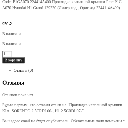
Code:
P1GA070 224414A400 Прокладка клапанной крышки Pmc P1G-
A070 Hyundai H1 Grand 129220 (Лидер код , Ориг.код 22441-4A400)
950
₽
В наличии
В наличии
Количество
товара
В корзину
Прокладка
Отзывы (0)
клапанной
крышки
Отзывы
KIA:
SORENTO
Отзывов пока нет.
2.5CRDI
06-,
Будьте первым, кто оставил отзыв на “Прокладка клапанной крышки
H1
KIA: SORENTO 2.5CRDI 06-, H1 2.5CRDI 07-”
2.5CRDI
07-
Ваш адрес email не будет опубликован.
Обязательные поля помечены
*