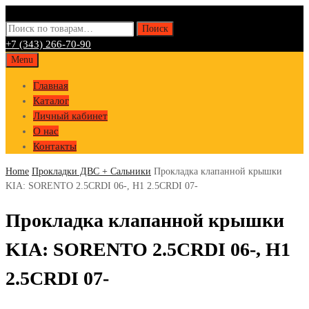
Искать:
Поиск
+7 (343) 266-70-90
Skip
Menu
to
Главная
content
Каталог
Личный кабинет
О нас
Контакты
Home
Прокладки ДВС + Сальники
Прокладка клапанной крышки
KIA: SORENTO 2.5CRDI 06-, H1 2.5CRDI 07-
Прокладка клапанной крышки
KIA: SORENTO 2.5CRDI 06-, H1
2.5CRDI 07-