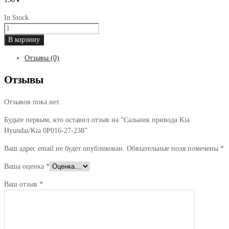
In Stock
Количество
товара
В корзину
Сальник
Отзывы (0)
привода
Kia
Отзывы
Hyundai/Kia
0P016-
Отзывов пока нет.
27-
238
Будьте первым, кто оставил отзыв на “Сальник привода Kia
Hyundai/Kia 0P016-27-238”
Ваш адрес email не будет опубликован.
Обязательные поля помечены
*
Ваша оценка
*
Ваш отзыв
*