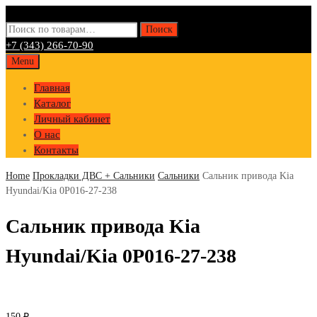
Искать:
Поиск
+7 (343) 266-70-90
Skip
Menu
to
Главная
content
Каталог
Личный кабинет
О нас
Контакты
Home
Прокладки ДВС + Сальники
Сальники
Сальник привода Kia
Hyundai/Kia 0P016-27-238
Сальник привода Kia
Hyundai/Kia 0P016-27-238
150
₽