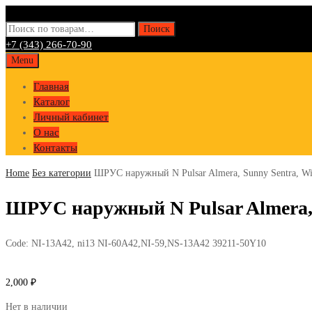
Искать:
Поиск
+7 (343) 266-70-90
Skip
Menu
to
Главная
content
Каталог
Личный кабинет
О нас
Контакты
Home
Без категории
ШРУС наружный N Pulsar Almera, Sunny Sentra, W
ШРУС наружный N Pulsar Almera, 
Code:
NI-13A42, ni13 NI-60A42,NI-59,NS-13A42 39211-50Y10
2,000
₽
Нет в наличии