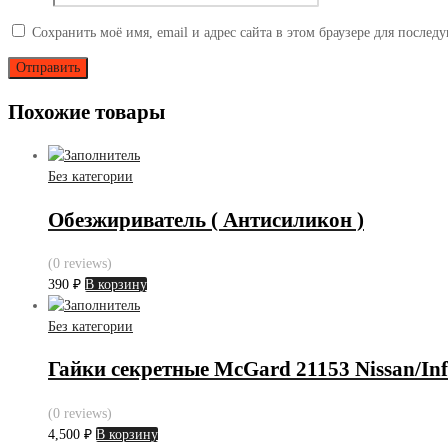
Сохранить моё имя, email и адрес сайта в этом браузере для после
Похожие товары
Без категории
Обезжириватель ( Антисиликон )
(0 reviews)
390
₽
В корзину
Без категории
Гайки секретные McGard 21153 Nissan/Infi
(0 reviews)
4,500
₽
В корзину