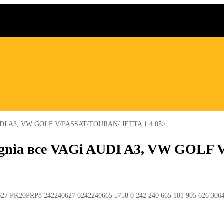
i AUDI A3, VW GOLF V/PASSAT/TOURAN/ JETTA 1.4 05>
nsignia все VAGi AUDI A3, VW GOL
7 PK20PRP8 242240627 0242240665 5758 0 242 240 665 101 905 626 3064