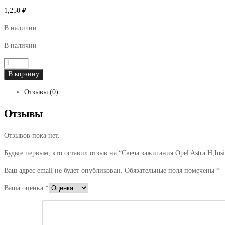
1,250
₽
В наличии
В наличии
Количество
товара
В корзину
Свеча
Отзывы (0)
зажигания
Opel
Отзывы
Astra
H,Insignia
Отзывов пока нет.
все
VAGi
Будьте первым, кто оставил отзыв на “Свеча зажигания Opel Astra H
AUDI
A3,
Ваш адрес email не будет опубликован.
Обязательные поля помечены
*
VW
Ваша оценка
*
GOLF
V/PASSAT/TOURAN/
JETTA
1.4