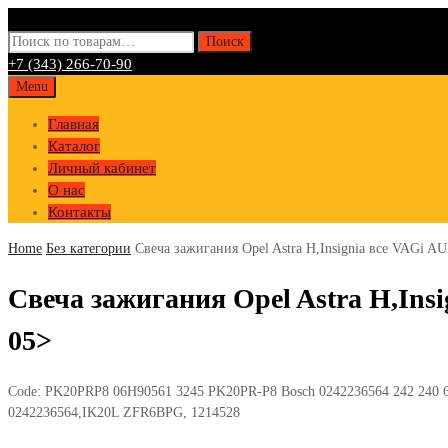
Искать:
Поиск
+7 (343) 266-70-90
Skip
Menu
to
Главная
content
Каталог
Личный кабинет
О нас
Контакты
Home
Без категории
Свеча зажигания Opel Astra H,Insignia все VAG
Свеча зажигания Opel Astra H,I
05>
Code:
PK20PRP8 06H90561 3245 PK20PR-P8 Bosch 0242236564 242 240 62
0242236564,IK20L ZFR6BPG, 1214528