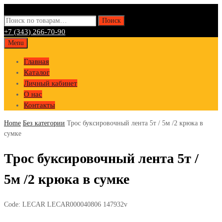
Искать:
Поиск
+7 (343) 266-70-90
Skip
Menu
to
Главная
content
Каталог
Личный кабинет
О нас
Контакты
Home
Без категории
Трос буксировочный лента 5т / 5м /2 крюка в
сумке
Трос буксировочный лента 5т /
5м /2 крюка в сумке
Code:
LECAR LECAR000040806 147932v