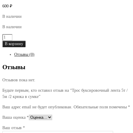
600
₽
В наличии
В наличии
Количество
товара
В корзину
Трос
Отзывы (0)
буксировочный
лента
Отзывы
5т
/
Отзывов пока нет.
5м
/2
Будьте первым, кто оставил отзыв на “Трос буксировочный лента 5т /
крюка
5м /2 крюка в сумке”
в
сумке
Ваш адрес email не будет опубликован.
Обязательные поля помечены
*
Ваша оценка
*
Ваш отзыв
*